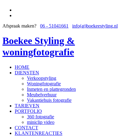
Afspraak maken?
06 - 51041661
info(at)boekeestyling.nl
Boekee Styling &
woningfotografie
HOME
DIENSTEN
Verkoopstyling
Woningfotografie
Inmeten en plattegronden
Meubelverhuur
Vakantiehuis fotografie
TARIEVEN
PORTFOLIO
360 fotografie
miniclip video
CONTACT
KLANTENREACTIES