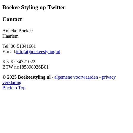
Boekee Styling op Twitter
Contact
Anneke Boekee
Haarlem
Tel: 06-51041661
E-mail:
info(at)boekeestyling.nl
K.v.K: 34321022
BTW nr:185898026B01
© 2025
Boekeestyling.nl
-
algemene voorwaarden
-
privacy
verklaring
Back to Top